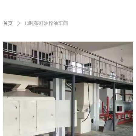
首页
ꄲ
10吨茶籽油榨油车间